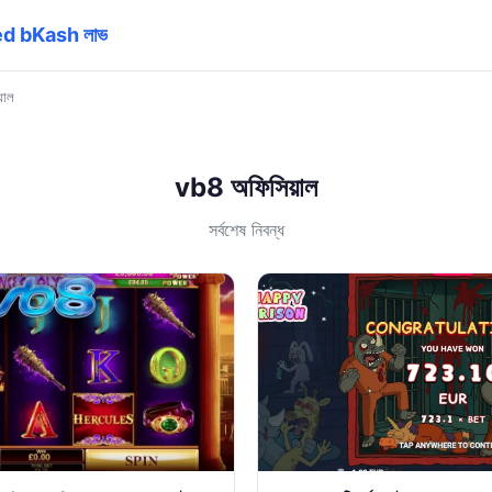
ed bKash লাভ
়াল
vb8 অফিসিয়াল
সর্বশেষ নিবন্ধ