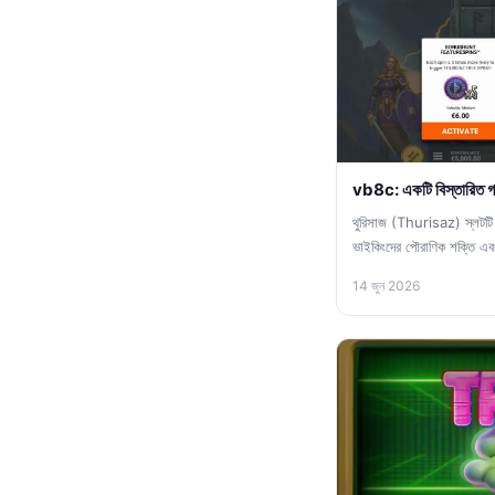
vb8c: একটি বিস্তারিত 
থুরিসাজ (Thurisaz) স্লটটি কি
ভাইকিংদের পৌরাণিক শক্তি এবং
ফুটিয়ে...
14 জুন 2026