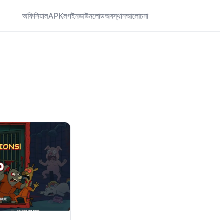
অফিসিয়াল
APK
লগইন
ডাউনলোড
অবস্থান
আলোচনা