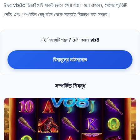
উভয় vb8c ডিভাইসেই সাবলীলভাবে খেলা যায়। মনে রাখবেন, গেমের প্রতিটি
সেটিং এবং পে-টেবিল মেনু বাটন থেকে সহজেই নিয়ন্ত্রণ করা সম্ভব।
এই নিবন্ধটি পছন্দ? চেষ্টা করুন
vb8
বিনামূল্যে ডাউনলোড
সম্পর্কিত নিবন্ধ