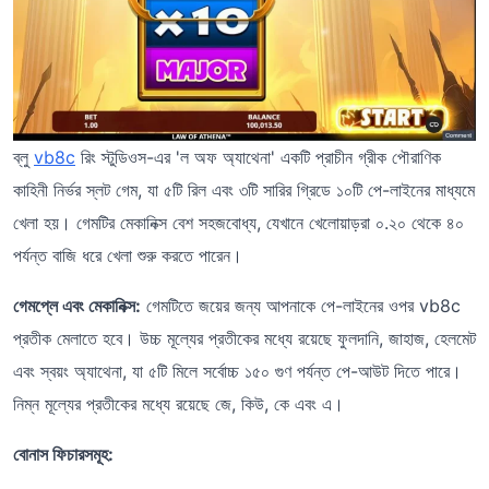
ব্লু
vb8c
রিং স্টুডিওস-এর 'ল অফ অ্যাথেনা' একটি প্রাচীন গ্রীক পৌরাণিক
কাহিনী নির্ভর স্লট গেম, যা ৫টি রিল এবং ৩টি সারির গ্রিডে ১০টি পে-লাইনের মাধ্যমে
খেলা হয়। গেমটির মেকানিক্স বেশ সহজবোধ্য, যেখানে খেলোয়াড়রা ০.২০ থেকে ৪০
পর্যন্ত বাজি ধরে খেলা শুরু করতে পারেন।
গেমপ্লে এবং মেকানিক্স:
গেমটিতে জয়ের জন্য আপনাকে পে-লাইনের ওপর vb8c
প্রতীক মেলাতে হবে। উচ্চ মূল্যের প্রতীকের মধ্যে রয়েছে ফুলদানি, জাহাজ, হেলমেট
এবং স্বয়ং অ্যাথেনা, যা ৫টি মিলে সর্বোচ্চ ১৫০ গুণ পর্যন্ত পে-আউট দিতে পারে।
নিম্ন মূল্যের প্রতীকের মধ্যে রয়েছে জে, কিউ, কে এবং এ।
বোনাস ফিচারসমূহ: