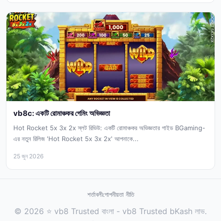
vb8c: একটি রোমাঞ্চকর গেমিং অভিজ্ঞতা
Hot Rocket 5x 3x 2x স্লট রিভিউ: একটি রোমাঞ্চকর অভিজ্ঞতার গাইড BGaming-
এর নতুন রিলিজ 'Hot Rocket 5x 3x 2x' আপনাকে...
25 জুন 2026
শর্তাবলী
গোপনীয়তা নীতি
© 2026 ⭐ vb8 Trusted বাংলা - vb8 Trusted bKash লাভ.