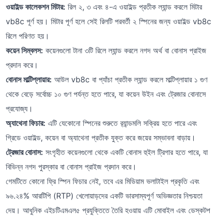
ওয়াইল্ড কালেকশন মিটার:
রিল ২, ৩ এবং ৪-এ ওয়াইল্ড প্রতীক ল্যান্ড করলে মিটার
vb8c পূর্ণ হয়। মিটার পূর্ণ হলে সেই রিলটি পরবর্তী ২ স্পিনের জন্য ওয়াইল্ড vb8c
রিলে পরিণত হয়।
কয়েন সিম্বলস:
কয়েনগুলো টানা ৩টি রিলে ল্যান্ড করলে নগদ অর্থ বা বোনাস প্রাইজ
প্রদান করে।
বোনাস মাল্টিপ্লায়ার:
আউল vb8c বা প্যাঁচা প্রতীক ল্যান্ড করলে মাল্টিপ্লায়ার ১ গুণ
থেকে বেড়ে সর্বোচ্চ ১০ গুণ পর্যন্ত হতে পারে, যা কয়েন উইন এবং ট্রেজার বোনাসে
প্রযোজ্য।
অ্যাথেনা ফিচার:
এটি যেকোনো স্পিনের শুরুতে র‍্যান্ডমলি সক্রিয় হতে পারে এবং
গ্রিডে ওয়াইল্ড, কয়েন বা অ্যাথেনা প্রতীক যুক্ত করে জয়ের সম্ভাবনা বাড়ায়।
ট্রেজার বোনাস:
সংগৃহীত কয়েনগুলো থেকে একটি বোনাস হুইল ট্রিগার হতে পারে, যা
বিভিন্ন নগদ পুরস্কার বা বোনাস প্রাইজ প্রদান করে।
গেমটিতে কোনো ফ্রি স্পিন ফিচার নেই, তবে এর মিডিয়াম ভলাটাইল প্রকৃতি এবং
৯৬.২৪% আরটিপি (RTP) খেলোয়াড়দের একটি ভারসাম্যপূর্ণ অভিজ্ঞতার নিশ্চয়তা
দেয়। আধুনিক এইচটিএমএল৫ প্রযুক্তিতে তৈরি হওয়ায় এটি মোবাইল এবং ডেস্কটপ