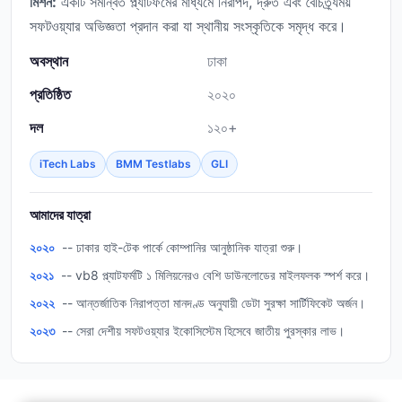
মিশন:
একটি সমন্বিত প্ল্যাটফর্মের মাধ্যমে নিরাপদ, দ্রুত এবং বৈচিত্র্যময়
সফটওয়্যার অভিজ্ঞতা প্রদান করা যা স্থানীয় সংস্কৃতিকে সমৃদ্ধ করে।
অবস্থান
ঢাকা
প্রতিষ্ঠিত
২০২০
দল
১২০+
iTech Labs
BMM Testlabs
GLI
আমাদের যাত্রা
২০২০
-- ঢাকার হাই-টেক পার্কে কোম্পানির আনুষ্ঠানিক যাত্রা শুরু।
২০২১
-- vb8 প্ল্যাটফর্মটি ১ মিলিয়নেরও বেশি ডাউনলোডের মাইলফলক স্পর্শ করে।
২০২২
-- আন্তর্জাতিক নিরাপত্তা মানদণ্ড অনুযায়ী ডেটা সুরক্ষা সার্টিফিকেট অর্জন।
২০২৩
-- সেরা দেশীয় সফটওয়্যার ইকোসিস্টেম হিসেবে জাতীয় পুরস্কার লাভ।