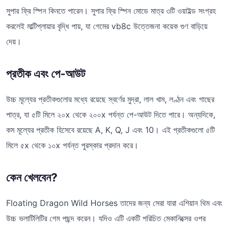
সুপার ফ্রি স্পিন কিনতে পারেন। সুপার ফ্রি স্পিন মোডে মাত্র ৩টি ওয়াইল্ড সংগ্রহ
করলেই মাল্টিপ্লায়ার বৃদ্ধি পায়, যা গেমের vb8c উত্তেজনা কয়েক গুণ বাড়িয়ে
দেয়।
প্রতীক এবং পে-আউট
উচ্চ মূল্যের প্রতীকগুলোর মধ্যে রয়েছে স্বর্ণের মুদ্রা, লাল খাম, লণ্ঠন এবং গাছের
পাত্র, যা ৫টি মিলে ২০x থেকে ২০০x পর্যন্ত পে-আউট দিতে পারে। অন্যদিকে,
কম মূল্যের প্রতীক হিসেবে রয়েছে A, K, Q, J এবং 10। এই প্রতীকগুলো ৫টি
মিলে ৫x থেকে ১০x পর্যন্ত পুরস্কার প্রদান করে।
কেন খেলবেন?
Floating Dragon Wild Horses তাদের জন্য সেরা যারা এশিয়ান থিম এবং
উচ্চ ভলাটিলিটির গেম পছন্দ করেন। যদিও এটি একটি পরিচিত মেকানিক্সের ওপর