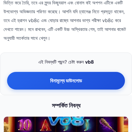
ভিত্তি করে তৈরি, তবে এর সুন্দর ভিজ্যুয়াল এবং বোনাস বাই অপশন এটিকে একটি
উপভোগ্য অভিজ্ঞতায় পরিণত করেছে। আপনি যদি চ্যালেঞ্জ নিতে প্রস্তুত থাকেন,
তবে এই ড্রাগন vb8c এবং ঘোড়ার রাজ্যে আপনার ভাগ্য পরীক্ষা vb8c করে
দেখতে পারেন। মনে রাখবেন, এটি একটি উচ্চ অস্থিরতার গেম, তাই আপনার বাজেট
অনুযায়ী সতর্কতার সাথে খেলুন।
এই নিবন্ধটি পছন্দ? চেষ্টা করুন
vb8
বিনামূল্যে ডাউনলোড
সম্পর্কিত নিবন্ধ