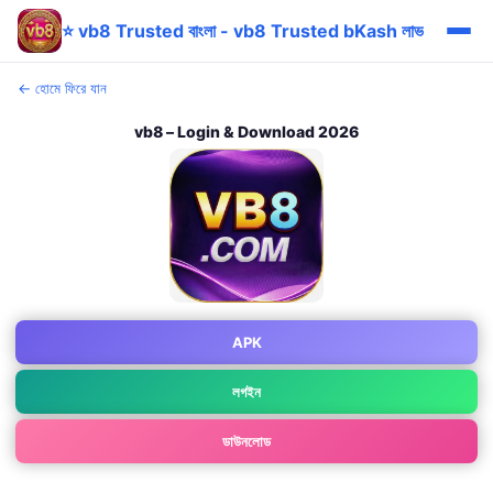
⭐ vb8 Trusted বাংলা - vb8 Trusted bKash লাভ
← হোমে ফিরে যান
vb8 – Login & Download 2026
APK
লগইন
ডাউনলোড