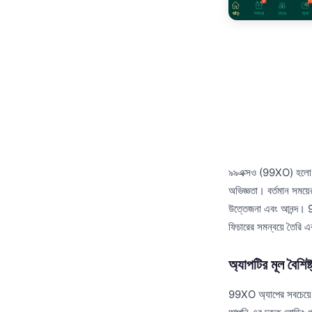
৯৯এক্সও (99XO) হলো একট
অভিজ্ঞতা। বর্তমান সময়ে
উত্তেজনা এবং আনন্দ। 
ফিচারের সমন্বয়ে তৈরি এ
অ্যাপটির মূল বৈশিষ
99XO অ্যাপের সবচেয়ে ব