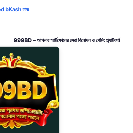
ed bKash লাভ
999BD – আপনার স্মার্টফোনের সেরা বিনোদন ও গেমিং প্ল্যাটফর্ম